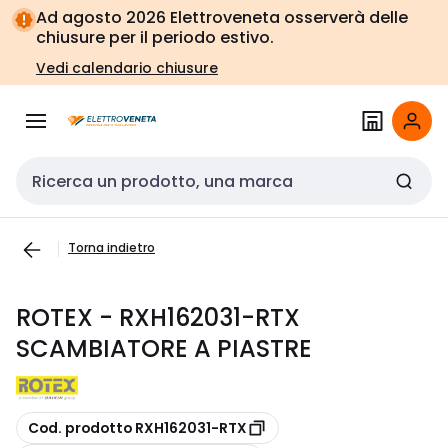
Vai alla
Vai
Ad agosto 2026 Elettroveneta osserverà delle
navigazione
alla
chiusure per il periodo estivo.
pagina
Vedi calendario chiusure
Cerca input
Torna indietro
ROTEX - RXH162031-RTX
SCAMBIATORE A PIASTRE
copia
Cod. prodotto RXH162031-RTX