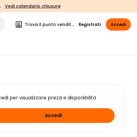
.
Vedi calendario chiusure
Trova il punto vendita
Registrati
Accedi
edi per visualizzare prezzi e disponibilità
Accedi