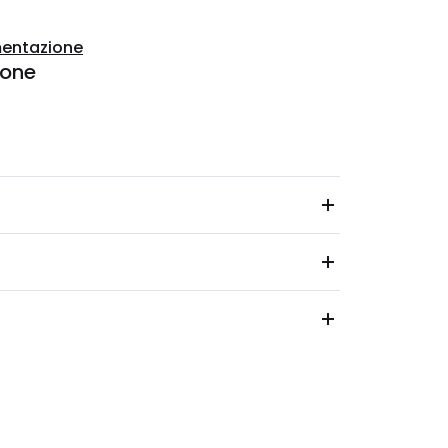
entazione
ione