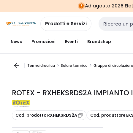
Vai alla
Vai
Ad agosto 2026 Elett
navigazione
alla
pagina
Prodotti e Servizi
Cerca input
News
Promozioni
Eventi
Brandshop
Termoidraulica
Solare termico
Gruppo di circolazio
ROTEX - RXHEKSRDS2A IMPIANTO 
copia
copia
Cod. prodotto RXHEKSRDS2A
Cod. produttore E