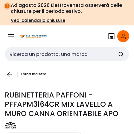
Vai alla
Vai
Ad agosto 2026 Elettroveneta osserverà delle
navigazione
alla
chiusure per il periodo estivo.
pagina
Vedi calendario chiusure
Cerca input
Torna indietro
RUBINETTERIA PAFFONI -
PFFAPM3164CR MIX LAVELLO A
MURO CANNA ORIENTABILE APO