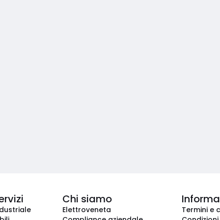
ervizi
Chi siamo
Informaz
dustriale
Elettroveneta
Termini e 
ili
Compliance aziendale
Condizioni