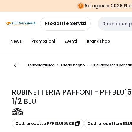
Vai alla
Vai
Ad agosto 2026 Elett
navigazione
alla
pagina
Prodotti e Servizi
Cerca input
News
Promozioni
Eventi
Brandshop
Termoidraulica
Arredo bagno
Kit di accessori per san
RUBINETTERIA PAFFONI - PFFBLU
1/2 BLU
copia
copia
Cod. prodotto PFFBLU168CR
Cod. produttore BLU