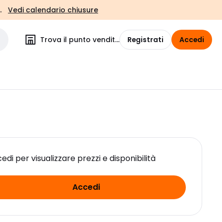
.
Vedi calendario chiusure
Trova il punto vendita
Registrati
Accedi
edi per visualizzare prezzi e disponibilità
Accedi