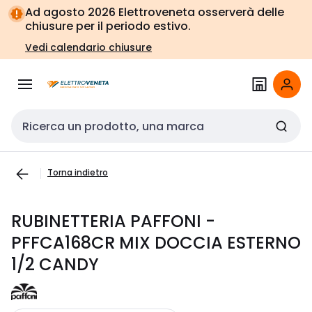
Vai alla
Vai
Ad agosto 2026 Elettroveneta osserverà delle
navigazione
alla
chiusure per il periodo estivo.
pagina
Vedi calendario chiusure
Cerca input
Torna indietro
RUBINETTERIA PAFFONI -
PFFCA168CR MIX DOCCIA ESTERNO
1/2 CANDY