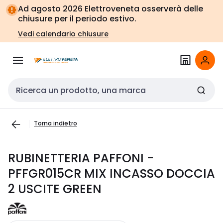
Vai alla
Vai
Ad agosto 2026 Elettroveneta osserverà delle
navigazione
alla
chiusure per il periodo estivo.
pagina
Vedi calendario chiusure
Cerca input
Torna indietro
RUBINETTERIA PAFFONI -
PFFGR015CR MIX INCASSO DOCCIA
2 USCITE GREEN