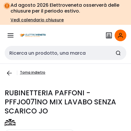
Vai alla
Vai
Ad agosto 2026 Elettroveneta osserverà delle
navigazione
alla
chiusure per il periodo estivo.
pagina
Vedi calendario chiusure
Cerca input
Torna indietro
RUBINETTERIA PAFFONI -
PFFJO071NO MIX LAVABO SENZA
SCARICO JO