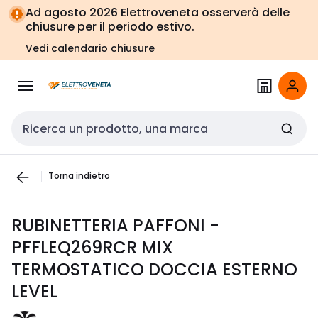
Vai alla
Vai
Ad agosto 2026 Elettroveneta osserverà delle
navigazione
alla
chiusure per il periodo estivo.
pagina
Vedi calendario chiusure
Cerca input
Torna indietro
RUBINETTERIA PAFFONI -
PFFLEQ269RCR MIX
TERMOSTATICO DOCCIA ESTERNO
LEVEL