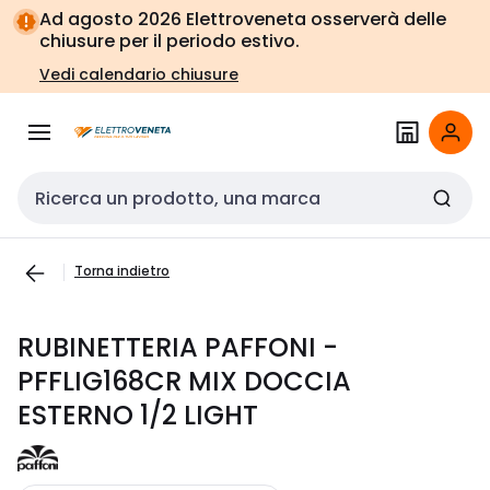
Vai alla
Vai
Ad agosto 2026 Elettroveneta osserverà delle
navigazione
alla
chiusure per il periodo estivo.
pagina
Vedi calendario chiusure
Cerca input
Torna indietro
RUBINETTERIA PAFFONI -
PFFLIG168CR MIX DOCCIA
ESTERNO 1/2 LIGHT