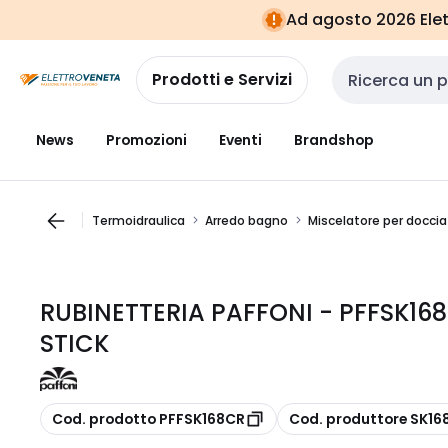
Vai alla
Vai
Ad agosto 2026 Elett
navigazione
alla
pagina
Prodotti e Servizi
Cerca input
News
Promozioni
Eventi
Brandshop
Termoidraulica
Arredo bagno
Miscelatore per doccia
RUBINETTERIA PAFFONI - PFFSK16
STICK
copia
copia
Cod. prodotto PFFSK168CR
Cod. produttore SK16