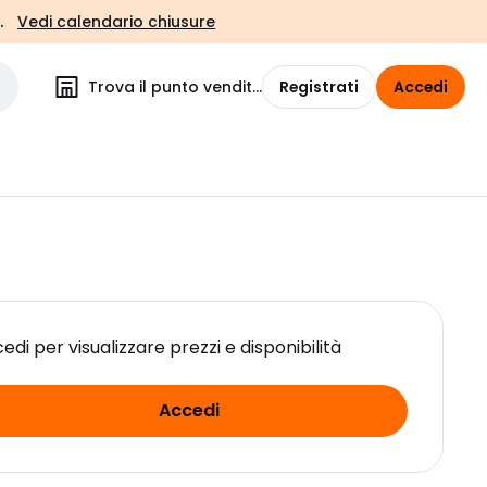
.
Vedi calendario chiusure
Trova il punto vendita
Registrati
Accedi
edi per visualizzare prezzi e disponibilità
Accedi