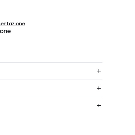
entazione
ione