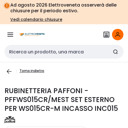
Vai alla
Vai
Ad agosto 2026 Elettroveneta osserverà delle
navigazione
alla
chiusure per il periodo estivo.
pagina
Vedi calendario chiusure
Cerca input
Torna indietro
RUBINETTERIA PAFFONI -
PFFWS015CR/MEST SET ESTERNO
PER WS015CR-M INCASSO INC015