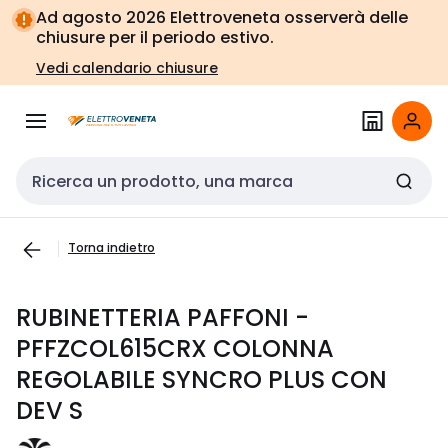
Vai alla
Vai
Ad agosto 2026 Elettroveneta osserverà delle
navigazione
alla
chiusure per il periodo estivo.
pagina
Vedi calendario chiusure
Cerca input
Torna indietro
RUBINETTERIA PAFFONI -
PFFZCOL615CRX COLONNA
REGOLABILE SYNCRO PLUS CON
DEV S