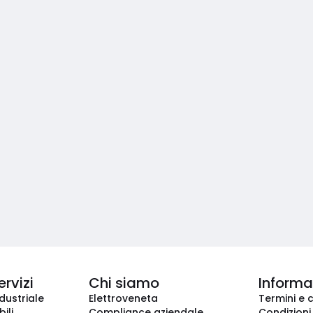
ervizi
Chi siamo
Informaz
dustriale
Elettroveneta
Termini e 
ili
Compliance aziendale
Condizioni