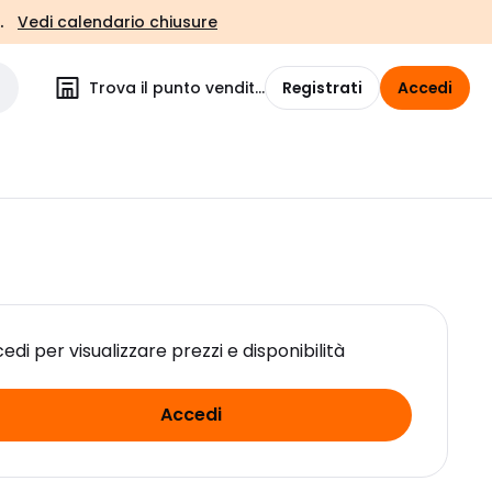
.
Vedi calendario chiusure
Trova il punto vendita
Registrati
Accedi
edi per visualizzare prezzi e disponibilità
Accedi