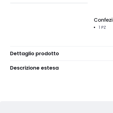
Confez
1
PZ
Dettaglio prodotto
Descrizione estesa