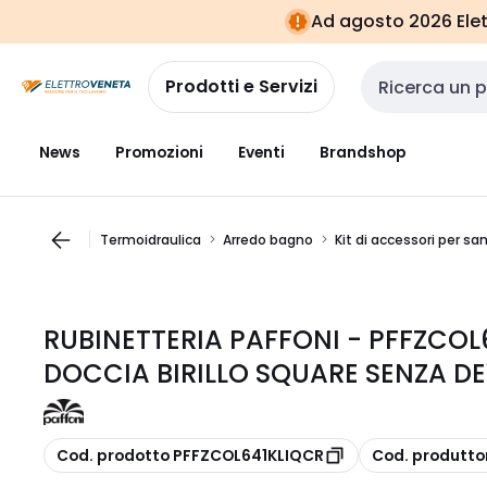
Vai alla
Vai
Ad agosto 2026 Elett
navigazione
alla
pagina
Prodotti e Servizi
Cerca input
News
Promozioni
Eventi
Brandshop
Termoidraulica
Arredo bagno
Kit di accessori per san
RUBINETTERIA PAFFONI - PFFZCO
DOCCIA BIRILLO SQUARE SENZA D
copia
copia
Cod. prodotto PFFZCOL641KLIQCR
Cod. produtto