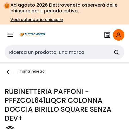
Vai alla
Vai
Ad agosto 2026 Elettroveneta osserverà delle
navigazione
alla
chiusure per il periodo estivo.
pagina
Vedi calendario chiusure
Cerca input
Torna indietro
RUBINETTERIA PAFFONI -
PFFZCOL641LIQCR COLONNA
DOCCIA BIRILLO SQUARE SENZA
DEV+