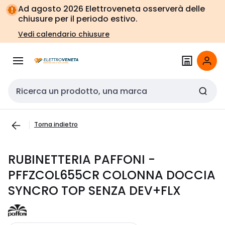
Vai alla
Vai
Ad agosto 2026 Elettroveneta osserverà delle
navigazione
alla
chiusure per il periodo estivo.
pagina
Vedi calendario chiusure
Cerca input
Torna indietro
RUBINETTERIA PAFFONI -
PFFZCOL655CR COLONNA DOCCIA
SYNCRO TOP SENZA DEV+FLX