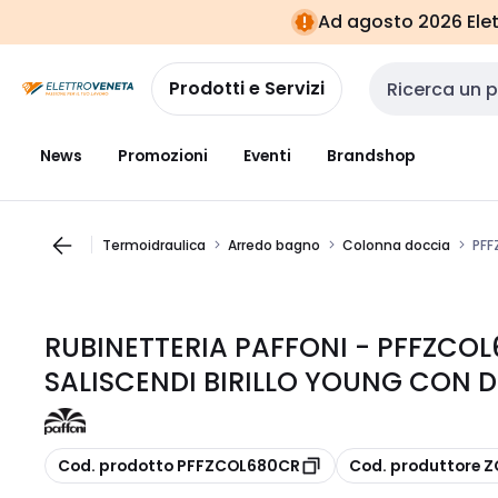
Vai alla
Vai
Ad agosto 2026 Elett
navigazione
alla
pagina
Prodotti e Servizi
Cerca input
News
Promozioni
Eventi
Brandshop
Termoidraulica
Arredo bagno
Colonna doccia
PFF
RUBINETTERIA PAFFONI - PFFZC
SALISCENDI BIRILLO YOUNG CON 
copia
copia
Cod. prodotto PFFZCOL680CR
Cod. produttore 