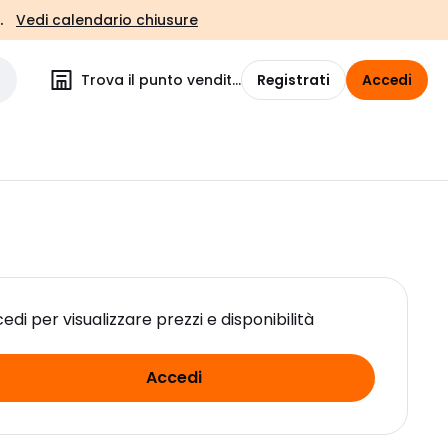
.
Vedi calendario chiusure
Trova il punto vendita
Registrati
Accedi
edi per visualizzare prezzi e disponibilità
Accedi