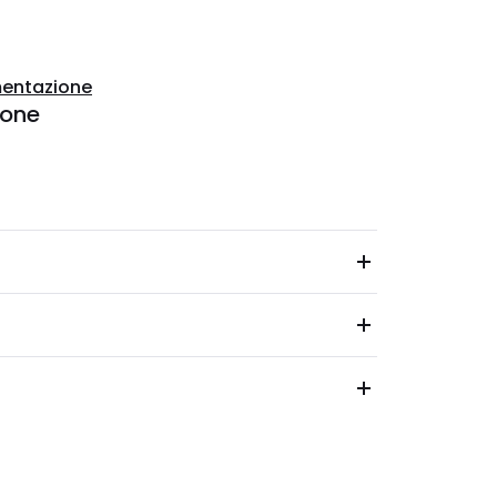
entazione
ione