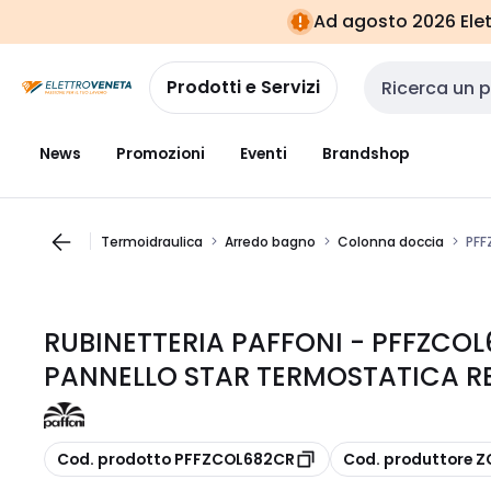
Vai alla
Vai
Ad agosto 2026 Elett
navigazione
alla
pagina
Prodotti e Servizi
Cerca input
News
Promozioni
Eventi
Brandshop
Termoidraulica
Arredo bagno
Colonna doccia
PFF
RUBINETTERIA PAFFONI - PFFZCO
PANNELLO STAR TERMOSTATICA R
copia
copia
Cod. prodotto PFFZCOL682CR
Cod. produttore 