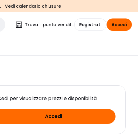
.
Vedi calendario chiusure
Trova il punto vendita
Registrati
Accedi
edi per visualizzare prezzi e disponibilità
Accedi