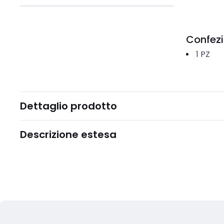
Confez
1
PZ
Dettaglio prodotto
Descrizione estesa