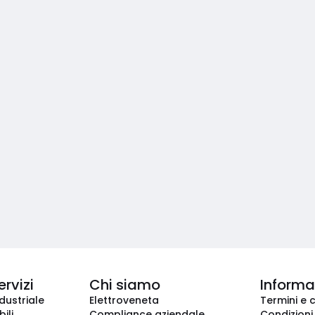
ervizi
Chi siamo
Informaz
dustriale
Elettroveneta
Termini e 
ili
Compliance aziendale
Condizioni