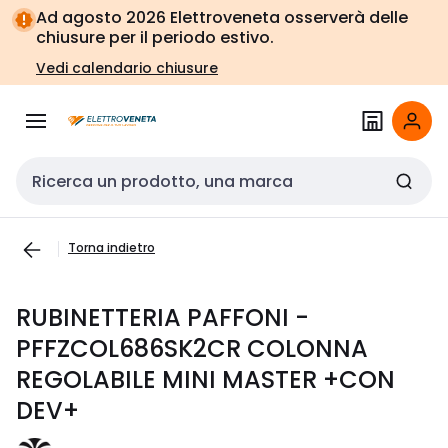
Vai alla
Vai
Ad agosto 2026 Elettroveneta osserverà delle
navigazione
alla
chiusure per il periodo estivo.
pagina
Vedi calendario chiusure
Cerca input
Torna indietro
RUBINETTERIA PAFFONI -
PFFZCOL686SK2CR COLONNA
REGOLABILE MINI MASTER +CON
DEV+