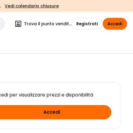
.
Vedi calendario chiusure
Trova il punto vendita
Registrati
Accedi
edi per visualizzare prezzi e disponibilità
Accedi