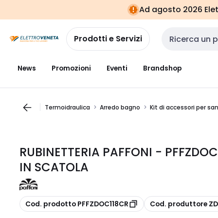
Vai alla
Vai
Ad agosto 2026 Elett
navigazione
alla
pagina
Prodotti e Servizi
Cerca input
News
Promozioni
Eventi
Brandshop
Termoidraulica
Arredo bagno
Kit di accessori per san
RUBINETTERIA PAFFONI - PFFZDOC
IN SCATOLA
copia
copia
Cod. prodotto PFFZDOC118CR
Cod. produttore Z