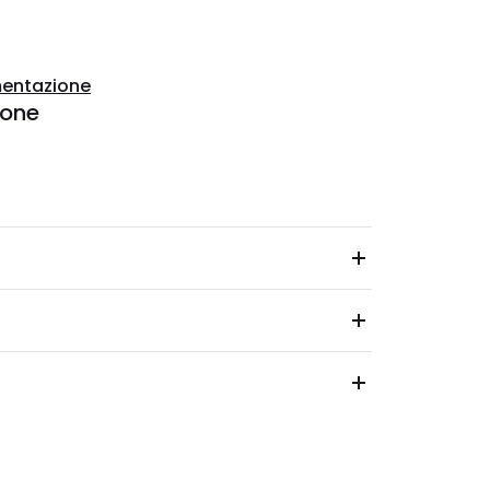
entazione
ione