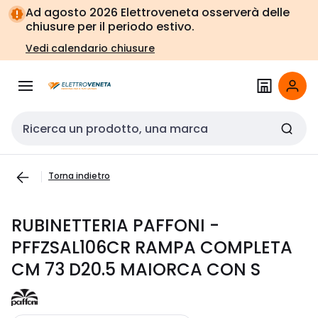
Vai alla
Vai
Ad agosto 2026 Elettroveneta osserverà delle
navigazione
alla
chiusure per il periodo estivo.
pagina
Vedi calendario chiusure
Cerca input
Torna indietro
RUBINETTERIA PAFFONI -
PFFZSAL106CR RAMPA COMPLETA
CM 73 D20.5 MAIORCA CON S