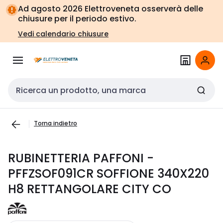
Vai alla
Vai
Ad agosto 2026 Elettroveneta osserverà delle
navigazione
alla
chiusure per il periodo estivo.
pagina
Vedi calendario chiusure
Cerca input
Torna indietro
RUBINETTERIA PAFFONI -
PFFZSOF091CR SOFFIONE 340X220
H8 RETTANGOLARE CITY CO