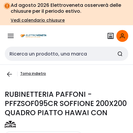
Vai alla
Vai
Ad agosto 2026 Elettroveneta osserverà delle
navigazione
alla
chiusure per il periodo estivo.
pagina
Vedi calendario chiusure
Cerca input
Torna indietro
RUBINETTERIA PAFFONI -
PFFZSOF095CR SOFFIONE 200X200
QUADRO PIATTO HAWAI CON