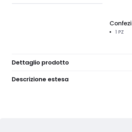
Confez
1
PZ
Dettaglio prodotto
Descrizione estesa