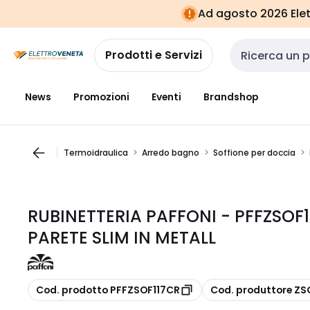
Vai alla
Vai
Ad agosto 2026 Elett
navigazione
alla
pagina
Prodotti e Servizi
Cerca input
News
Promozioni
Eventi
Brandshop
Termoidraulica
Arredo bagno
Soffione per doccia
RUBINETTERIA PAFFONI - PFFZSOF
PARETE SLIM IN METALL
copia
copia
Cod. prodotto PFFZSOF117CR
Cod. produttore ZS