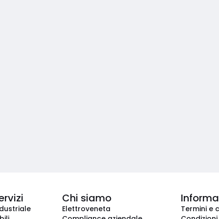
ervizi
Chi siamo
Informaz
dustriale
Elettroveneta
Termini e 
ili
Compliance aziendale
Condizioni