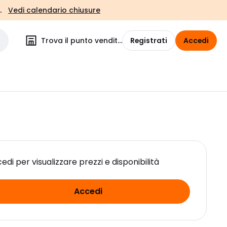
.
Vedi calendario chiusure
Trova il punto vendita
Registrati
Accedi
edi per visualizzare prezzi e disponibilità
Accedi