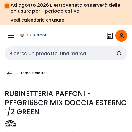
Vai alla
Vai
Ad agosto 2026 Elettroveneta osserverà delle
navigazione
alla
chiusure per il periodo estivo.
pagina
Vedi calendario chiusure
Cerca input
Torna indietro
RUBINETTERIA PAFFONI -
PFFGR168CR MIX DOCCIA ESTERNO
1/2 GREEN