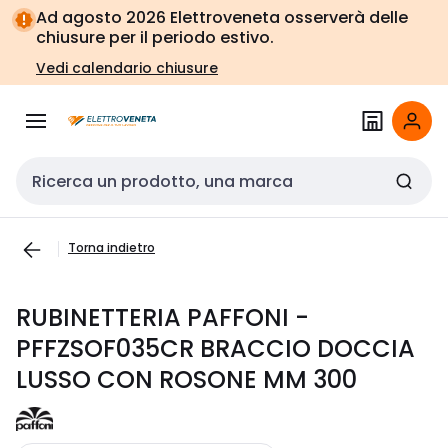
Vai alla
Vai
Ad agosto 2026 Elettroveneta osserverà delle
navigazione
alla
chiusure per il periodo estivo.
pagina
Vedi calendario chiusure
Cerca input
Torna indietro
RUBINETTERIA PAFFONI -
PFFZSOF035CR BRACCIO DOCCIA
LUSSO CON ROSONE MM 300