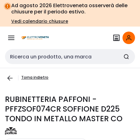
Vai alla
Vai
Ad agosto 2026 Elettroveneta osserverà delle
navigazione
alla
chiusure per il periodo estivo.
pagina
Vedi calendario chiusure
Cerca input
Torna indietro
RUBINETTERIA PAFFONI -
PFFZSOF074CR SOFFIONE D225
TONDO IN METALLO MASTER CO