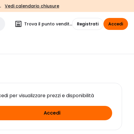
.
Vedi calendario chiusure
Trova il punto vendita
Registrati
Accedi
edi per visualizzare prezzi e disponibilità
Accedi