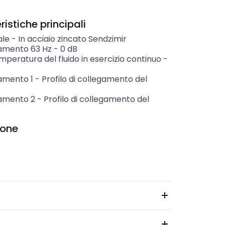
istiche principali
ale
-
In acciaio zincato Sendzimir
amento 63 Hz
-
0
dB
peratura del fluido in esercizio continuo
-
amento 1
-
Profilo di collegamento del
amento 2
-
Profilo di collegamento del
ione