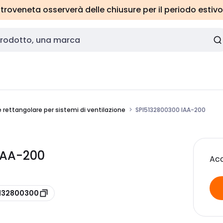
roveneta osserverà delle chiusure per il periodo estivo
e rettangolare per sistemi di ventilazione
SPI5132800300 IAA-200
 IAA-200
Acc
5132800300