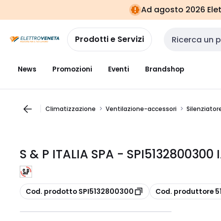
Vai alla
Vai
Ad agosto 2026 Elett
navigazione
alla
pagina
Prodotti e Servizi
Cerca input
News
Promozioni
Eventi
Brandshop
Climatizzazione
Ventilazione-accessori
Silenziator
S & P ITALIA SPA - SPI5132800300
copia
copia
Cod. prodotto SPI5132800300
Cod. produttore 