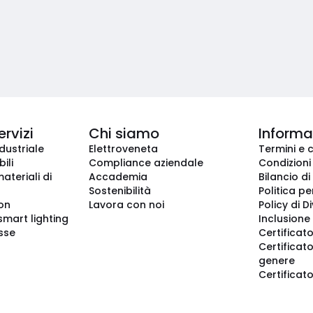
ervizi
Chi siamo
Informaz
dustriale
Elettroveneta
Termini e 
ili
Compliance aziendale
Condizioni
ateriali di
Accademia
Bilancio di
Sostenibilità
Politica pe
ion
Lavora con noi
Policy di D
smart lighting
Inclusione 
sse
Certificato
Certificato
genere
Certificat