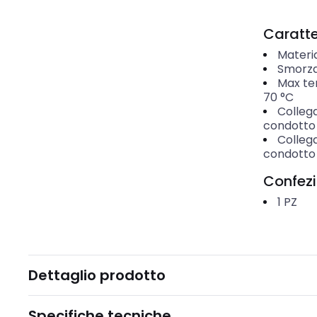
Caratter
Materi
Smorz
Max tem
70
°C
Colleg
condotto
Colleg
condotto
Confez
1
PZ
Dettaglio prodotto
Specifiche tecniche