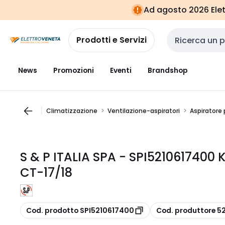
Vai alla
Vai
Ad agosto 2026 Elett
navigazione
alla
pagina
Prodotti e Servizi
Cerca input
News
Promozioni
Eventi
Brandshop
Climatizzazione
Ventilazione-aspiratori
Aspiratore 
S & P ITALIA SPA - SPI5210617400
CT-17/18
copia
copia
Cod. prodotto SPI5210617400
Cod. produttore 5