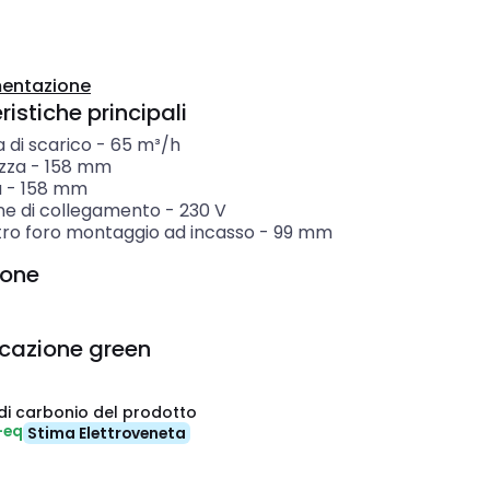
entazione
istiche principali
 di scarico
-
65
m³/h
zza
-
158
mm
a
-
158
mm
ne di collegamento
-
230
V
ro foro montaggio ad incasso
-
99
mm
ione
icazione green
di carbonio del prodotto
-eq
Stima Elettroveneta