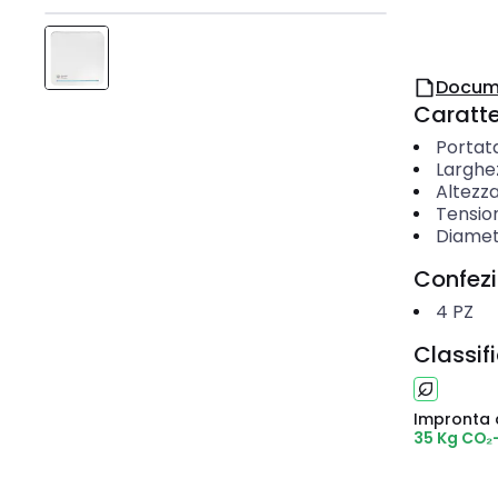
Docum
Caratter
Portata
Larghe
Altezz
Tensio
Diamet
Confez
4
PZ
Classif
Impronta 
35 Kg CO₂