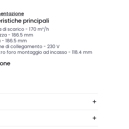
entazione
istiche principali
 di scarico
-
170
m³/h
zza
-
186.5
mm
a
-
186.5
mm
ne di collegamento
-
230
V
ro foro montaggio ad incasso
-
118.4
mm
ione