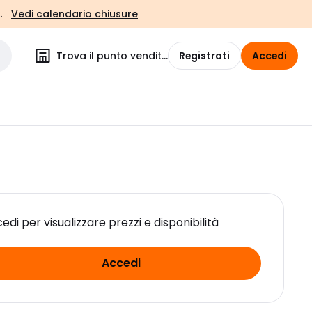
.
Vedi calendario chiusure
Trova il punto vendita
Registrati
Accedi
edi per visualizzare prezzi e disponibilità
Accedi