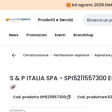
Vai alla
Vai
Ad agosto 2026 Elett
navigazione
alla
pagina
Prodotti e Servizi
Cerca input
News
Promozioni
Eventi
Brandshop
Climatizzazione
Ventilazione-aspiratori
Aspiratore 
S & P ITALIA SPA - SPI5211557300
copia
copia
Cod. prodotto SPI5211557300
Cod. produttore 5