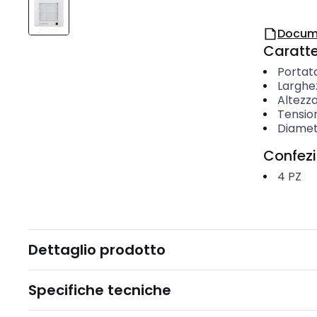
Docum
Caratter
Portata
Larghe
Altezz
Tensio
Diamet
Confez
4
PZ
Dettaglio prodotto
Specifiche tecniche