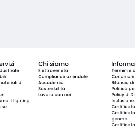
ervizi
Chi siamo
Informaz
dustriale
Elettroveneta
Termini e 
ili
Compliance aziendale
Condizioni
ateriali di
Accademia
Bilancio di
Sostenibilità
Politica pe
ion
Lavora con noi
Policy di D
smart lighting
Inclusione 
sse
Certificato
Certificato
genere
Certificat