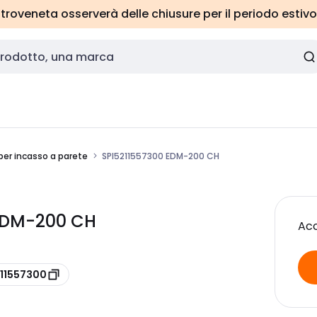
roveneta osserverà delle chiusure per il periodo estivo
per incasso a parete
SPI5211557300 EDM-200 CH
 EDM-200 CH
Acc
211557300