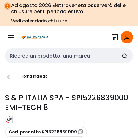
Vai alla
Vai
Ad agosto 2026 Elettroveneta osserverà delle
navigazione
alla
chiusure per il periodo estivo.
pagina
Vedi calendario chiusure
Cerca input
Torna indietro
S & P ITALIA SPA - SPI5226839000
EMI-TECH 8
copia
Cod. prodotto SPI5226839000