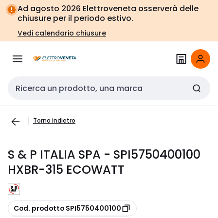
Vai alla
Vai
Ad agosto 2026 Elettroveneta osserverà delle
navigazione
alla
chiusure per il periodo estivo.
pagina
Vedi calendario chiusure
Cerca input
Torna indietro
S & P ITALIA SPA - SPI5750400100
HXBR-315 ECOWATT
copia
Cod. prodotto SPI5750400100