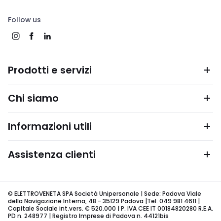
Follow us
Prodotti e servizi
Chi siamo
Informazioni utili
Assistenza clienti
© ELETTROVENETA SPA Società Unipersonale | Sede: Padova Viale
della Navigazione Interna, 48 - 35129 Padova |Tel. 049 981 4611 |
Capitale Sociale int.vers. € 520.000 | P. IVA CEE IT 00184820280 R.E.A.
PD n. 248977 | Registro Imprese di Padova n. 44121bis