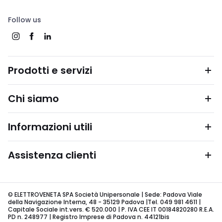
Follow us
Prodotti e servizi
Chi siamo
Informazioni utili
Assistenza clienti
© ELETTROVENETA SPA Società Unipersonale | Sede: Padova Viale
della Navigazione Interna, 48 - 35129 Padova |Tel. 049 981 4611 |
Capitale Sociale int.vers. € 520.000 | P. IVA CEE IT 00184820280 R.E.A.
PD n. 248977 | Registro Imprese di Padova n. 44121bis