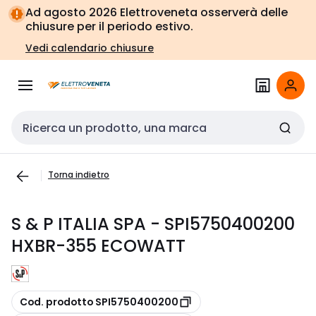
Vai alla
Vai
Ad agosto 2026 Elettroveneta osserverà delle
navigazione
alla
chiusure per il periodo estivo.
pagina
Vedi calendario chiusure
Cerca input
Torna indietro
S & P ITALIA SPA - SPI5750400200
HXBR-355 ECOWATT
copia
Cod. prodotto SPI5750400200