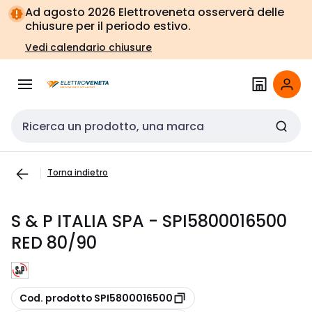
Vai alla
Vai
Ad agosto 2026 Elettroveneta osserverà delle
navigazione
alla
chiusure per il periodo estivo.
pagina
Vedi calendario chiusure
Cerca input
Torna indietro
S & P ITALIA SPA - SPI5800016500
RED 80/90
copia
Cod. prodotto SPI5800016500