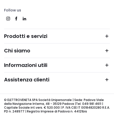
Follow us
Prodotti e servizi
Chi siamo
Informazioni utili
Assistenza clienti
© ELETTROVENETA SPA Società Unipersonale | Sede: Padova Viale
della Navigazione Interna, 48 - 35129 Padova |Tel. 049 981 4611 |
Capitale Sociale int.vers. € 520.000 | P. IVA CEE IT 00184820280 R.E.A.
PD n. 248977 | Registro Imprese di Padova n. 44121bis