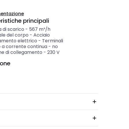
entazione
istiche principali
 di scarico
-
567
m³/h
ale del corpo
-
Acciaio
amento elettrico
-
Terminali
 a corrente continua
-
no
ne di collegamento
-
230
V
ione