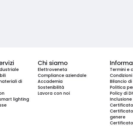
ervizi
Chi siamo
Informaz
dustriale
Elettroveneta
Termini e 
ili
Compliance aziendale
Condizioni
ateriali di
Accademia
Bilancio di
Sostenibilità
Politica pe
ion
Lavora con noi
Policy di D
smart lighting
Inclusione 
sse
Certificato
Certificato
genere
Certificat