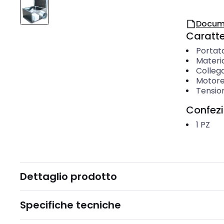
Docum
Caratter
Portata
Materi
Colleg
Motore
Tensio
Confez
1
PZ
Dettaglio prodotto
Specifiche tecniche