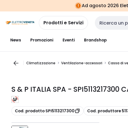
Vai alla
Vai
Ad agosto 2026 Elett
navigazione
alla
pagina
Prodotti e Servizi
Cerca input
News
Promozioni
Eventi
Brandshop
Climatizzazione
Ventilazione-accessori
Cassa di v
S & P ITALIA SPA - SPI5113217300 
copia
copia
Cod. prodotto SPI5113217300
Cod. produttore 51