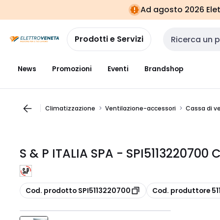
Vai alla
Vai
Ad agosto 2026 Elett
navigazione
alla
pagina
Prodotti e Servizi
Cerca input
News
Promozioni
Eventi
Brandshop
Climatizzazione
Ventilazione-accessori
Cassa di v
S & P ITALIA SPA - SPI5113220700 
copia
copia
Cod. prodotto SPI5113220700
Cod. produttore 5