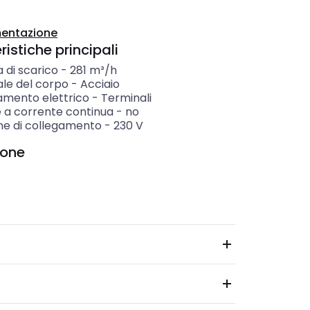
entazione
istiche principali
 di scarico
-
281
m³/h
ale del corpo
-
Acciaio
amento elettrico
-
Terminali
 a corrente continua
-
no
ne di collegamento
-
230
V
ione