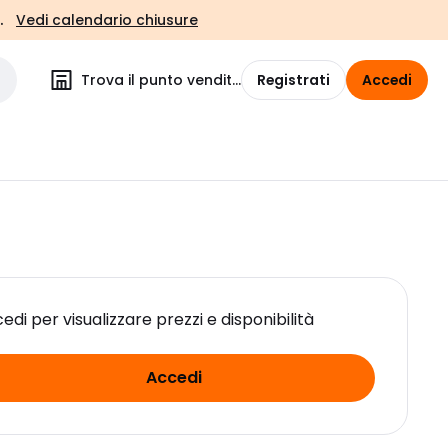
.
Vedi calendario chiusure
Trova il punto vendita
Registrati
Accedi
edi per visualizzare prezzi e disponibilità
Accedi