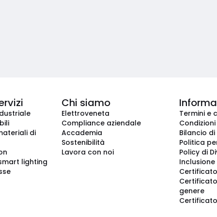
ervizi
Chi siamo
Informaz
dustriale
Elettroveneta
Termini e 
ili
Compliance aziendale
Condizioni
ateriali di
Accademia
Bilancio di
Sostenibilità
Politica pe
ion
Lavora con noi
Policy di D
smart lighting
Inclusione 
sse
Certificato
Certificato
genere
Certificat