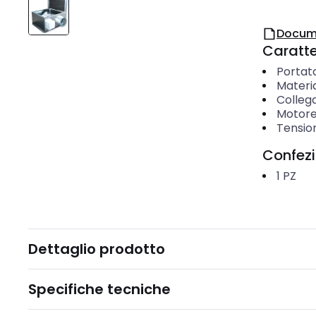
Docum
Caratter
Portata
Materi
Colleg
Motore
Tensio
Confez
1
PZ
Dettaglio prodotto
Specifiche tecniche