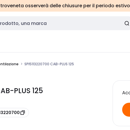
roveneta osserverà delle chiusure per il periodo estivo
entilazione
SPI5113220700 CAB-PLUS 125
CAB-PLUS 125
Acc
113220700