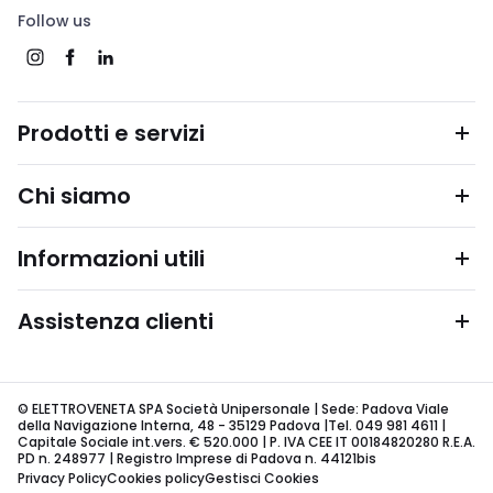
Follow us
Prodotti e servizi
Chi siamo
Informazioni utili
Assistenza clienti
© ELETTROVENETA SPA Società Unipersonale | Sede: Padova Viale
della Navigazione Interna, 48 - 35129 Padova |Tel. 049 981 4611 |
Capitale Sociale int.vers. € 520.000 | P. IVA CEE IT 00184820280 R.E.A.
PD n. 248977 | Registro Imprese di Padova n. 44121bis
Privacy Policy
Cookies policy
Gestisci Cookies