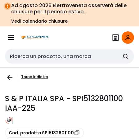
Vai alla
Vai
Ad agosto 2026 Elettroveneta osserverà delle
navigazione
alla
chiusure per il periodo estivo.
pagina
Vedi calendario chiusure
Cerca input
Torna indietro
S & P ITALIA SPA - SPI5132801100
IAA-225
copia
Cod. prodotto SPI5132801100