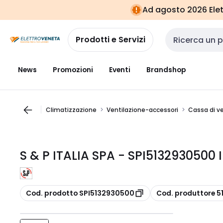
Vai alla
Vai
Ad agosto 2026 Elett
navigazione
alla
pagina
Prodotti e Servizi
Cerca input
News
Promozioni
Eventi
Brandshop
Climatizzazione
Ventilazione-accessori
Cassa di v
S & P ITALIA SPA - SPI513293050
copia
copia
Cod. prodotto SPI5132930500
Cod. produttore 