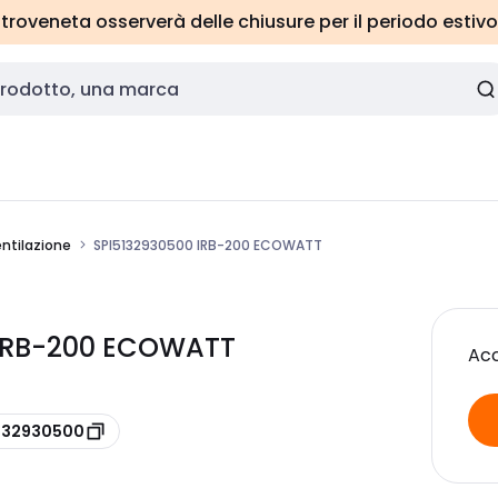
roveneta osserverà delle chiusure per il periodo estivo
entilazione
SPI5132930500 IRB-200 ECOWATT
0 IRB-200 ECOWATT
Acc
5132930500