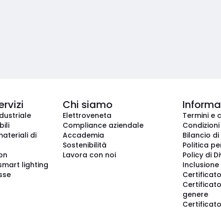
ervizi
Chi siamo
Informaz
dustriale
Elettroveneta
Termini e 
ili
Compliance aziendale
Condizioni
ateriali di
Accademia
Bilancio di
Sostenibilità
Politica pe
ion
Lavora con noi
Policy di D
smart lighting
Inclusione 
sse
Certificato
Certificato
genere
Certificat