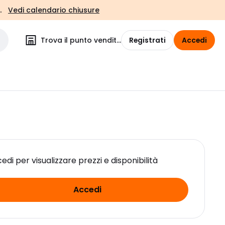
.
Vedi calendario chiusure
Trova il punto vendita
Registrati
Accedi
edi per visualizzare prezzi e disponibilità
Accedi