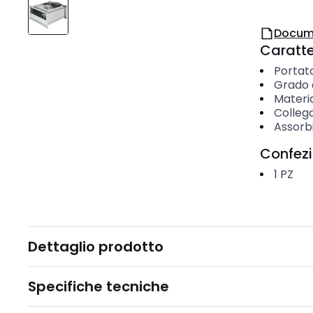
Docum
Caratter
Portata
Grado d
Materi
Colleg
Assorb
Confez
1
PZ
Dettaglio prodotto
Specifiche tecniche