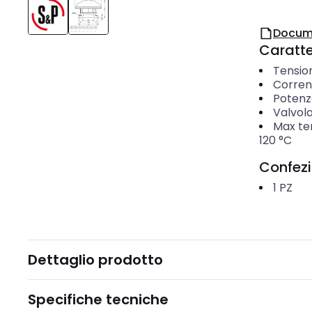
Docum
Caratter
Tensio
Corren
Potenz
Valvola
Max tem
120
°C
Confez
1
PZ
Dettaglio prodotto
Specifiche tecniche