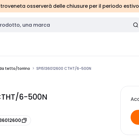
roveneta osserverà delle chiusure per il periodo estivo
da tetto/torrino
SPI5136012600 CTHT/6-500N
 CTHT/6-500N
Acc
136012600