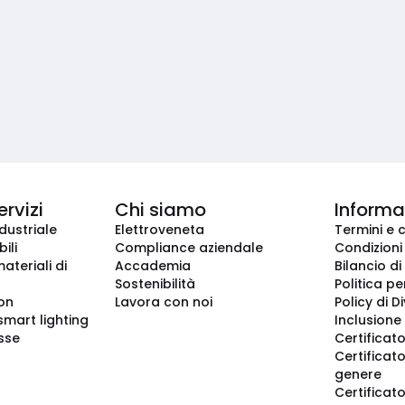
ervizi
Chi siamo
Informaz
dustriale
Elettroveneta
Termini e 
ili
Compliance aziendale
Condizioni
ateriali di
Accademia
Bilancio di
Sostenibilità
Politica pe
ion
Lavora con noi
Policy di D
smart lighting
Inclusione 
sse
Certificato
Certificato
genere
Certificat