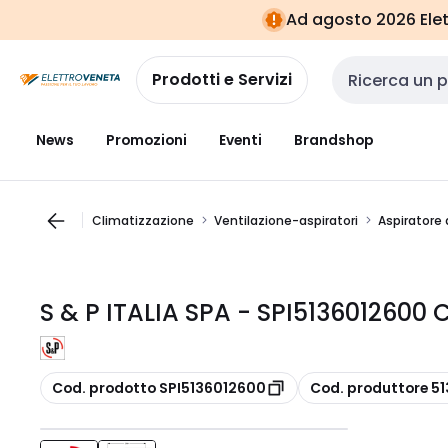
Vai alla
Vai
Ad agosto 2026 Elett
navigazione
alla
pagina
Prodotti e Servizi
Cerca input
News
Promozioni
Eventi
Brandshop
Climatizzazione
Ventilazione-aspiratori
Aspiratore 
S & P ITALIA SPA - SPI5136012600
copia
copia
Cod. prodotto SPI5136012600
Cod. produttore 5