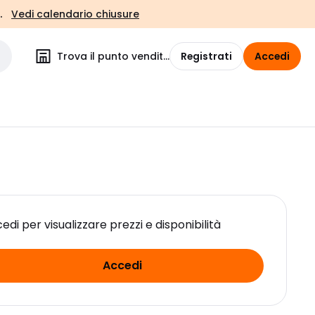
.
Vedi calendario chiusure
Trova il punto vendita
Registrati
Accedi
edi per visualizzare prezzi e disponibilità
Accedi