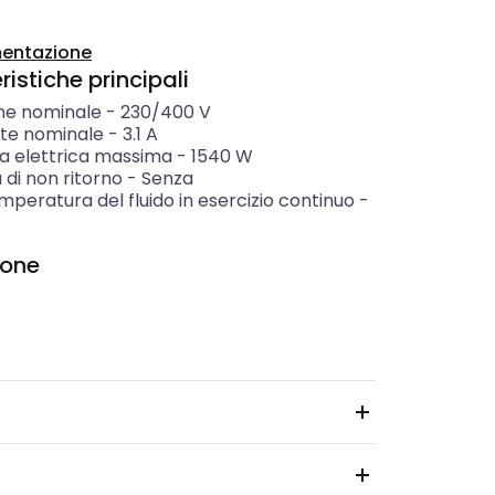
entazione
istiche principali
ne nominale
-
230/400 V
te nominale
-
3.1
A
a elettrica massima
-
1540
W
 di non ritorno
-
Senza
peratura del fluido in esercizio continuo
-
ione