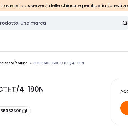
roveneta osserverà delle chiusure per il periodo estivo
da tetto/torrino
SPI5136063500 CTHT/4-180N
0 CTHT/4-180N
Acc
5136063500