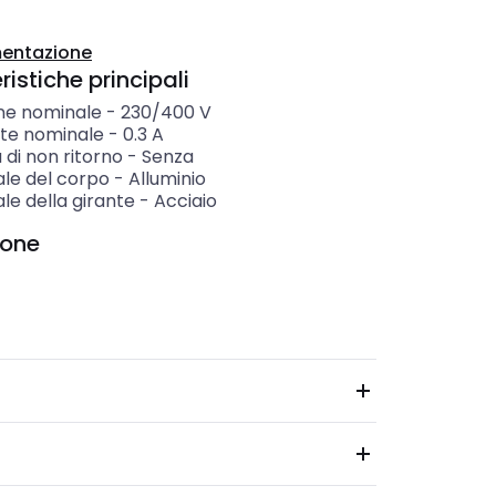
entazione
istiche principali
ne nominale
-
230/400 V
te nominale
-
0.3
A
 di non ritorno
-
Senza
ale del corpo
-
Alluminio
le della girante
-
Acciaio
ione