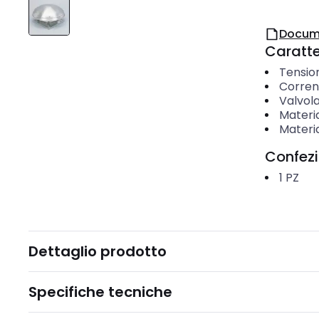
Docum
Caratter
Tensio
Corren
Valvola
Materi
Materia
Confez
1
PZ
Dettaglio prodotto
Specifiche tecniche