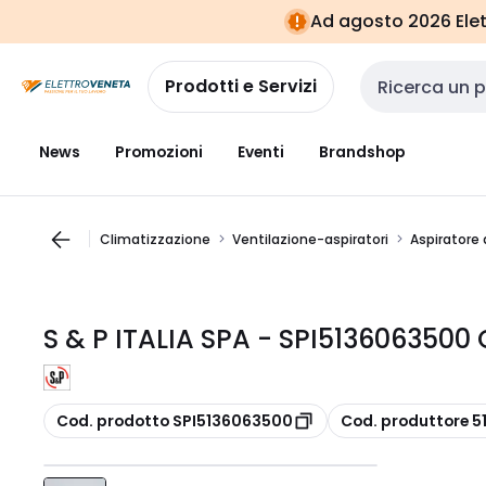
Vai alla
Vai
Ad agosto 2026 Elett
navigazione
alla
pagina
Prodotti e Servizi
Cerca input
News
Promozioni
Eventi
Brandshop
Climatizzazione
Ventilazione-aspiratori
Aspiratore 
S & P ITALIA SPA - SPI513606350
copia
copia
Cod. prodotto SPI5136063500
Cod. produttore 