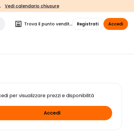
.
Vedi calendario chiusure
Trova il punto vendita
Registrati
Accedi
edi per visualizzare prezzi e disponibilità
Accedi