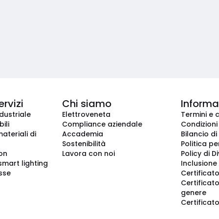
ervizi
Chi siamo
Informaz
dustriale
Elettroveneta
Termini e 
ili
Compliance aziendale
Condizioni
ateriali di
Accademia
Bilancio di
Sostenibilità
Politica pe
ion
Lavora con noi
Policy di D
smart lighting
Inclusione 
sse
Certificato
Certificato
genere
Certificat