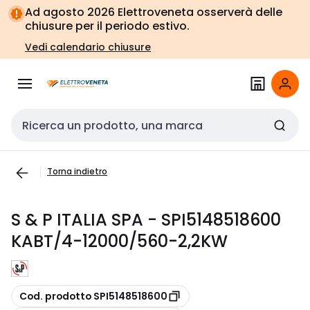
Vai alla
Vai
Ad agosto 2026 Elettroveneta osserverà delle
navigazione
alla
chiusure per il periodo estivo.
pagina
Vedi calendario chiusure
Cerca input
Torna indietro
S & P ITALIA SPA - SPI5148518600
KABT/4-12000/560-2,2KW
copia
Cod. prodotto SPI5148518600