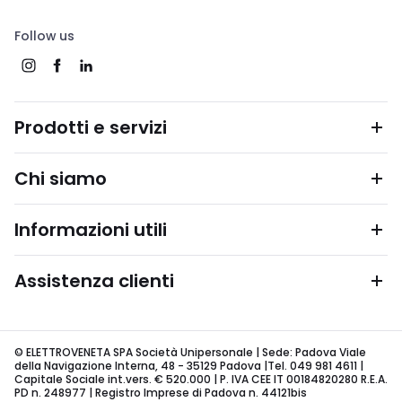
Follow us
Prodotti e servizi
Chi siamo
Informazioni utili
Assistenza clienti
© ELETTROVENETA SPA Società Unipersonale | Sede: Padova Viale
della Navigazione Interna, 48 - 35129 Padova |Tel. 049 981 4611 |
Capitale Sociale int.vers. € 520.000 | P. IVA CEE IT 00184820280 R.E.A.
PD n. 248977 | Registro Imprese di Padova n. 44121bis