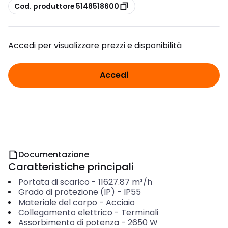
copia
Cod. produttore 5148518600
Accedi per visualizzare prezzi e disponibilità
Accedi
Documentazione
Caratteristiche principali
Portata di scarico
-
11627.87
m³/h
Grado di protezione (IP)
-
IP55
Materiale del corpo
-
Acciaio
Collegamento elettrico
-
Terminali
Assorbimento di potenza
-
2650
W