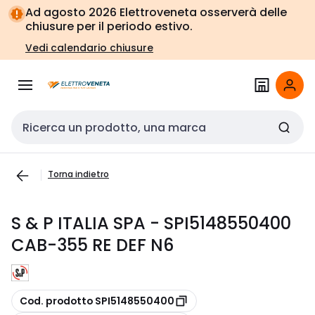
Vai alla
Vai
Ad agosto 2026 Elettroveneta osserverà delle
navigazione
alla
chiusure per il periodo estivo.
pagina
Vedi calendario chiusure
Cerca input
Torna indietro
S & P ITALIA SPA - SPI5148550400
CAB-355 RE DEF N6
copia
Cod. prodotto SPI5148550400