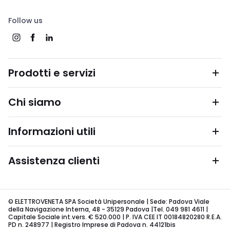
Follow us
Prodotti e servizi
Chi siamo
Informazioni utili
Assistenza clienti
© ELETTROVENETA SPA Società Unipersonale | Sede: Padova Viale
della Navigazione Interna, 48 - 35129 Padova |Tel. 049 981 4611 |
Capitale Sociale int.vers. € 520.000 | P. IVA CEE IT 00184820280 R.E.A.
PD n. 248977 | Registro Imprese di Padova n. 44121bis