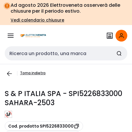
Vai alla
Vai
Ad agosto 2026 Elettroveneta osserverà delle
navigazione
alla
chiusure per il periodo estivo.
pagina
Vedi calendario chiusure
Cerca input
Torna indietro
S & P ITALIA SPA - SPI5226833000
SAHARA-2503
copia
Cod. prodotto SPI5226833000