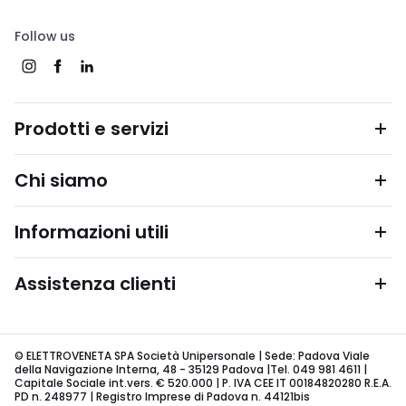
Follow us
Prodotti e servizi
Chi siamo
Informazioni utili
Assistenza clienti
© ELETTROVENETA SPA Società Unipersonale | Sede: Padova Viale
della Navigazione Interna, 48 - 35129 Padova |Tel. 049 981 4611 |
Capitale Sociale int.vers. € 520.000 | P. IVA CEE IT 00184820280 R.E.A.
PD n. 248977 | Registro Imprese di Padova n. 44121bis