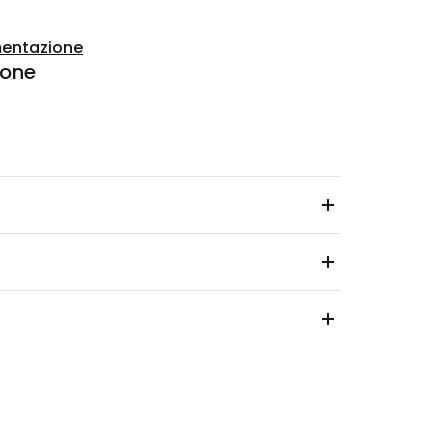
entazione
ione