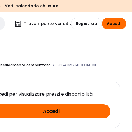
.
Vedi calendario chiusure
Trova il punto vendita
Registrati
Accedi
i riscaldamento centralizzato
SPI5416271400 CM-130
edi per visualizzare prezzi e disponibilità
Accedi