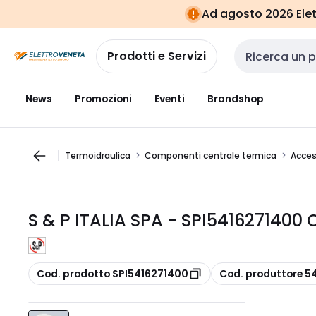
Vai alla
Vai
Ad agosto 2026 Elett
navigazione
alla
pagina
Prodotti e Servizi
Cerca input
News
Promozioni
Eventi
Brandshop
Termoidraulica
Componenti centrale termica
Acces
S & P ITALIA SPA - SPI5416271400
copia
copia
Cod. prodotto SPI5416271400
Cod. produttore 5