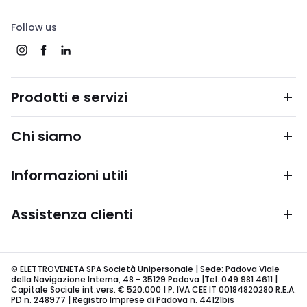
Follow us
Prodotti e servizi
Chi siamo
Informazioni utili
Assistenza clienti
© ELETTROVENETA SPA Società Unipersonale | Sede: Padova Viale
della Navigazione Interna, 48 - 35129 Padova |Tel. 049 981 4611 |
Capitale Sociale int.vers. € 520.000 | P. IVA CEE IT 00184820280 R.E.A.
PD n. 248977 | Registro Imprese di Padova n. 44121bis