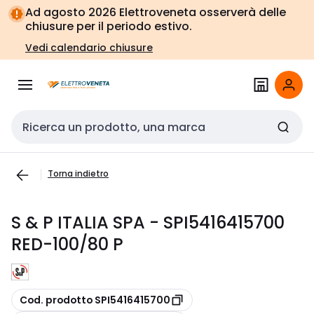
Vai alla
Vai
Ad agosto 2026 Elettroveneta osserverà delle
navigazione
alla
chiusure per il periodo estivo.
pagina
Vedi calendario chiusure
Cerca input
Torna indietro
S & P ITALIA SPA - SPI5416415700
RED-100/80 P
copia
Cod. prodotto SPI5416415700