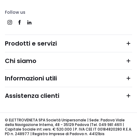
Follow us
Prodotti e servizi
Chi siamo
Informazioni utili
Assistenza clienti
© ELETTROVENETA SPA Società Unipersonale | Sede: Padova Viale
della Navigazione Interna, 48 - 35129 Padova |Tel. 049 981 4611 |
Capitale Sociale int.vers. € 520.000 | P. IVA CEE IT 00184820280 R.E.A.
PD n. 248977 | Registro Imprese di Padova n. 44121bis