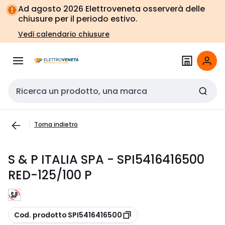
Vai alla
Vai
Ad agosto 2026 Elettroveneta osserverà delle
navigazione
alla
chiusure per il periodo estivo.
pagina
Vedi calendario chiusure
Cerca input
Torna indietro
S & P ITALIA SPA - SPI5416416500
RED-125/100 P
copia
Cod. prodotto SPI5416416500