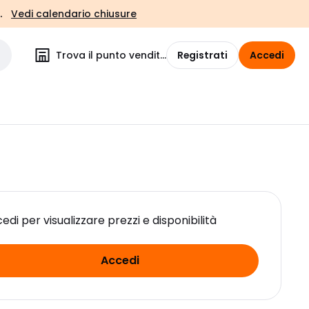
.
Vedi calendario chiusure
Trova il punto vendita
Registrati
Accedi
edi per visualizzare prezzi e disponibilità
Accedi