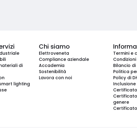
ervizi
Chi siamo
Informaz
dustriale
Elettroveneta
Termini e 
ili
Compliance aziendale
Condizioni
ateriali di
Accademia
Bilancio di
Sostenibilità
Politica pe
ion
Lavora con noi
Policy di D
smart lighting
Inclusione 
sse
Certificato
Certificato
genere
Certificat