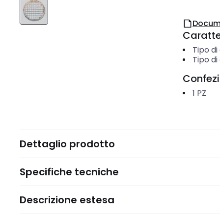
Docum
Caratter
Tipo d
Tipo di
Confez
1
PZ
Dettaglio prodotto
Specifiche tecniche
Descrizione estesa