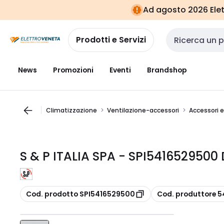
Vai alla
Vai
Ad agosto 2026 Elett
navigazione
alla
pagina
Prodotti e Servizi
Cerca input
News
Promozioni
Eventi
Brandshop
Climatizzazione
Ventilazione-accessori
Accessori e
S & P ITALIA SPA - SPI5416529500 
copia
copia
Cod. prodotto SPI5416529500
Cod. produttore 