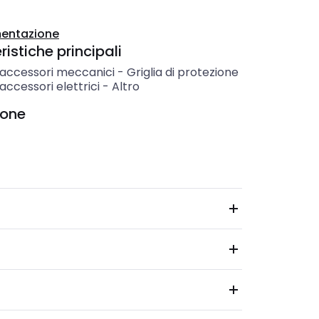
entazione
istiche principali
i accessori meccanici
-
Griglia di protezione
 accessori elettrici
-
Altro
ione