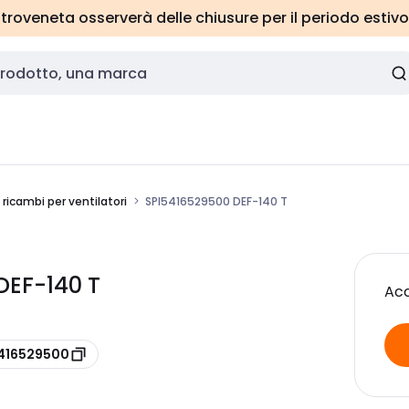
roveneta osserverà delle chiusure per il periodo estivo
 ricambi per ventilatori
SPI5416529500 DEF-140 T
DEF-140 T
Acc
5416529500