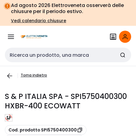
Vai alla
Vai
Ad agosto 2026 Elettroveneta osserverà delle
navigazione
alla
chiusure per il periodo estivo.
pagina
Vedi calendario chiusure
Cerca input
Torna indietro
S & P ITALIA SPA - SPI5750400300
HXBR-400 ECOWATT
copia
Cod. prodotto SPI5750400300