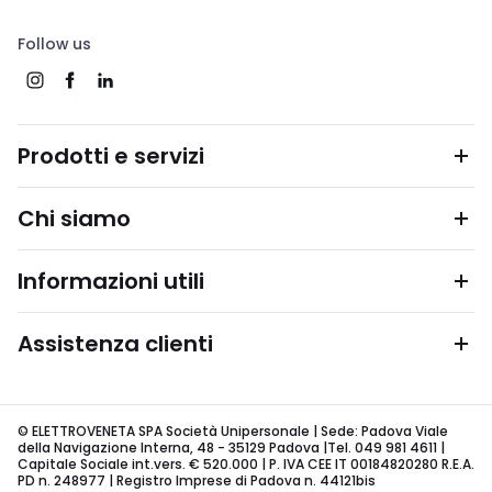
Follow us
Prodotti e servizi
Chi siamo
Informazioni utili
Assistenza clienti
© ELETTROVENETA SPA Società Unipersonale | Sede: Padova Viale
della Navigazione Interna, 48 - 35129 Padova |Tel. 049 981 4611 |
Capitale Sociale int.vers. € 520.000 | P. IVA CEE IT 00184820280 R.E.A.
PD n. 248977 | Registro Imprese di Padova n. 44121bis