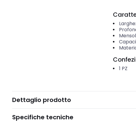
Caratter
Larghe
Profon
Mensol
Capaci
Materi
Confez
1
PZ
Dettaglio prodotto
Specifiche tecniche