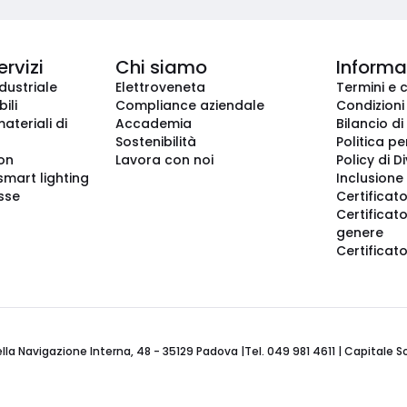
ervizi
Chi siamo
Informaz
dustriale
Elettroveneta
Termini e 
ili
Compliance aziendale
Condizioni
ateriali di
Accademia
Bilancio di
Sostenibilità
Politica pe
ion
Lavora con noi
Policy di D
smart lighting
Inclusione 
sse
Certificato
Certificato
genere
Certificat
 Navigazione Interna, 48 - 35129 Padova |Tel. 049 981 4611 | Capitale Soci