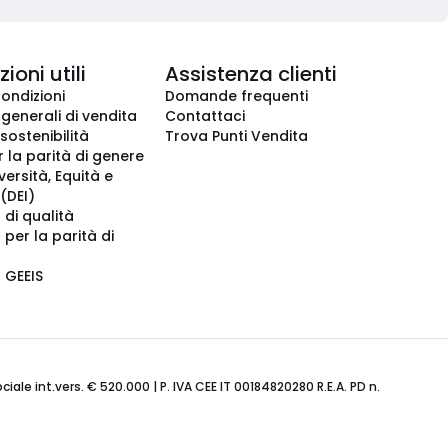
ioni utili
Assistenza clienti
condizioni
Domande frequenti
 generali di vendita
Contattaci
 sostenibilità
Trova Punti Vendita
r la parità di genere
iversità, Equità e
(DEI)
 di qualità
 per la parità di
o GEEIS
ale int.vers. € 520.000 | P. IVA CEE IT 00184820280 R.E.A. PD n.