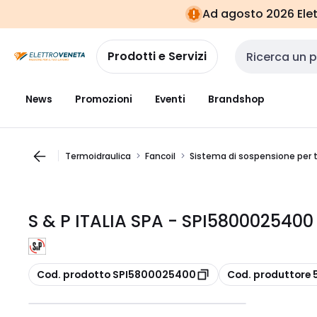
Vai alla
Vai
Ad agosto 2026 Elett
navigazione
alla
pagina
Prodotti e Servizi
Cerca input
News
Promozioni
Eventi
Brandshop
Termoidraulica
Fancoil
Sistema di sospensione per 
S & P ITALIA SPA - SPI58000254
copia
copia
Cod. prodotto SPI5800025400
Cod. produttore