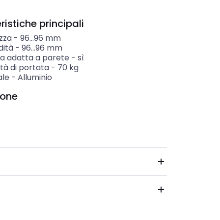
istiche principali
zza
-
96...96
mm
dità
-
96...96
mm
a adatta a parete
-
sì
tà di portata
-
70
kg
ale
-
Alluminio
ione