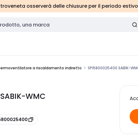
roveneta osserverà delle chiusure per il periodo estivo
termoventilatore a riscaldamento indiretto
SPI5800025400 SABIK-W
00 SABIK-WMC
Acc
 5800025400