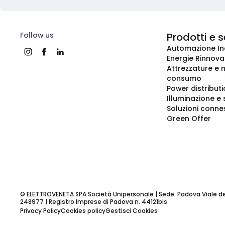
Follow us
Prodotti e s
Automazione In
Energie Rinnovab
Attrezzature e m
consumo
Power distribut
Illuminazione e 
Soluzioni conne
Green Offer
© ELETTROVENETA SPA Società Unipersonale | Sede: Padova Viale della
248977 | Registro Imprese di Padova n. 44121bis
Privacy Policy
Cookies policy
Gestisci Cookies