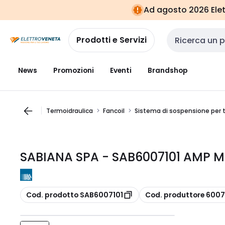
Vai alla
Vai
Ad agosto 2026 Elett
navigazione
alla
pagina
Prodotti e Servizi
Cerca input
News
Promozioni
Eventi
Brandshop
Termoidraulica
Fancoil
Sistema di sospensione per 
SABIANA SPA - SAB6007101 AMP 
copia
copia
Cod. prodotto SAB6007101
Cod. produttore 6007