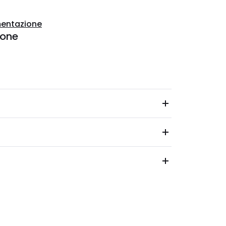
entazione
ione