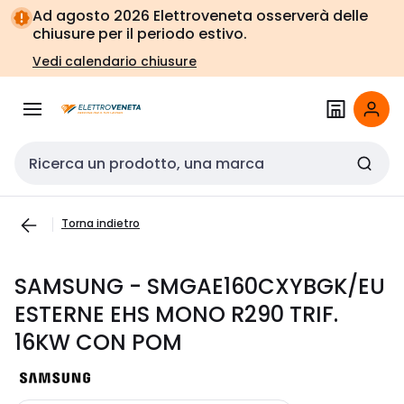
Vai alla
Vai
Ad agosto 2026 Elettroveneta osserverà delle
navigazione
alla
chiusure per il periodo estivo.
pagina
Vedi calendario chiusure
Cerca input
Torna indietro
SAMSUNG - SMGAE160CXYBGK/EU
ESTERNE EHS MONO R290 TRIF.
16KW CON POM